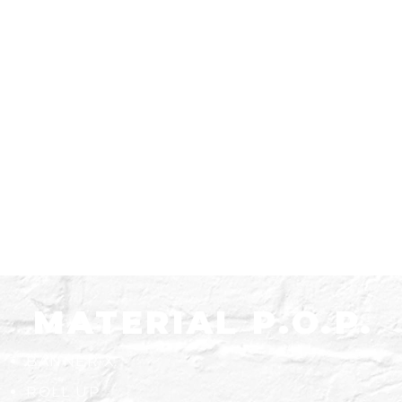
MATERIAL P.O.P.
BANNER X
ROLL UP