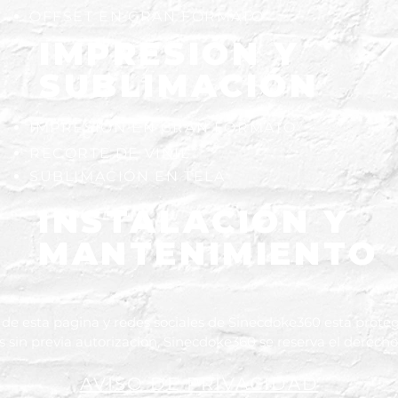
OFFSET EN GRAN FORMATO
IMPRESIÓN Y
SUBLIMACIÓN
IMPRESIÓN EN GRAN FORMATO
RECORTE DE VINIL
SUBLIMACIÓN EN TELA
INSTALACIÓN Y
MANTENIMIENTO
de esta pagina y redes sociales de Sinecdoke360 esta proteg
s sin previa autorización, Sinecdoke360 se reserva el derec
AVISO DE PRIVACIDAD