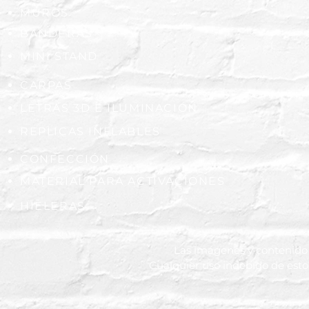
MUROS
BANDERAS
MINI STAND
CARPAS
LETRAS 3D E ILUMINACIÓN
REPLICAS INFLABLES
CONFECCIÓN
MATERIAL PARA ACTIVACIONES
HIELERAS
Las imágenes y contenido 
Cualquier uso indebido de esto