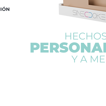
CIÓN
HECHOS
PERSONA
Y A M